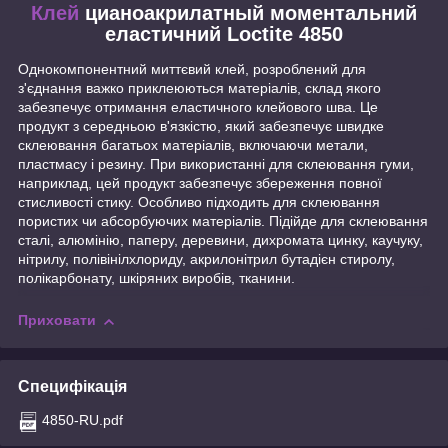
Клей
цианоакрилатный моментальний
еластичний Loctite 4850
Однокомпонентний миттєвий клей, розроблений для
з'єднання важко приклеюються матеріалів, склад якого
забезпечує отримання еластичного клейового шва. Це
продукт з середньою в'язкістю, який забезпечує швидке
склеювання багатьох матеріалів, включаючи метали,
пластмасу і резину. При використанні для склеювання гуми,
наприклад, цей продукт забезпечує збереження повної
стисливості стику. Особливо підходить для склеювання
пористих чи абсорбуючих матеріалів. Підійде для склеювання
сталі, алюмінію, паперу, деревини, дихромата цинку, каучуку,
нітрилу, полівінілхлориду, акрилонітрил бутадієн стиролу,
полікарбонату, шкіряних виробів, тканини.
Приховати
Специфікація
4850-RU.pdf