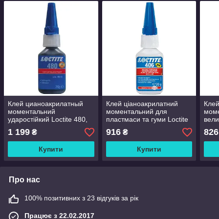
Клей цианоакрилатный
Клей ціаноакрилатний
Кле
моментальний
моментальний для
мом
ударостійкий Loctite 480,
пластмаси та гуми Loctite
вели
20 гр
406, 20 г
454,
1 199
916
826
₴
₴
Купити
Купити
Про нас
100% позитивних з 23 відгуків за рік
Працює з 22.02.2017