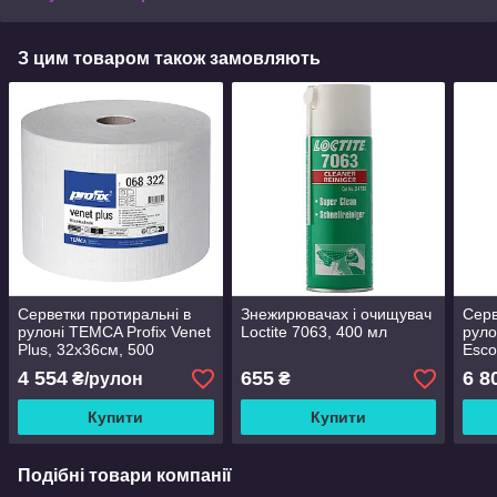
З цим товаром також замовляють
Серветки протиральні в
Знежирювачах і очищувач
Серв
рулоні TEMCA Profix Venet
Loctite 7063, 400 мл
руло
Plus, 32х36см, 500
Esco
аркушів
500 
4 554
655
6 8
₴/рулон
₴
Купити
Купити
Подібні товари компанії