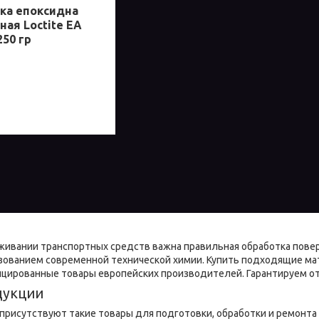
ка епоксидна
ая Loctite EA
250 гр
живании транспортных средств важна правильная обработка повер
зованием современной технической химии. Купить подходящие мат
ированные товары европейских производителей. Гарантируем отл
дукции
 присутствуют такие товары для подготовки, обработки и ремонта