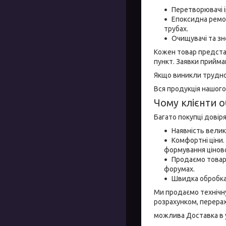
Перетворювачі і
Епоксидна ремон
трубах.
Очищувачі та зн
Кожен товар предста
пункт. Заявки прийма
Якщо виникли труднощ
Вся продукція нашого
Чому клієнти 
Багато покупці довір
Наявність велико
Комфортні ціни.
формування ціново
Продаємо товари
форумах.
Швидка обробка
Ми продаємо технічну
розрахунком, перерах
можлива Доставка в у