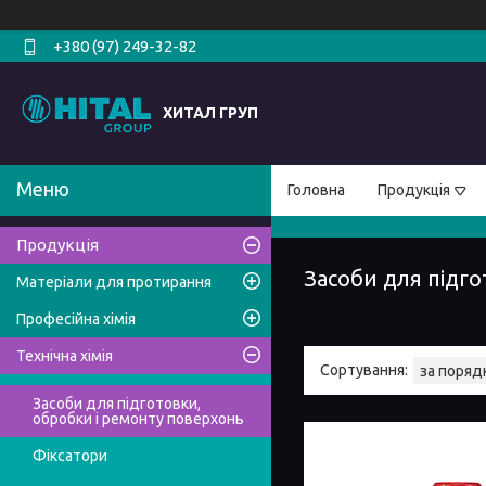
+380 (97) 249-32-82
ХИТАЛ ГРУП
Головна
Продукція
Продукція
Засоби для підго
Матеріали для протирання
Професійна хімія
Технічна хімія
Засоби для підготовки,
обробки і ремонту поверхонь
Фіксатори