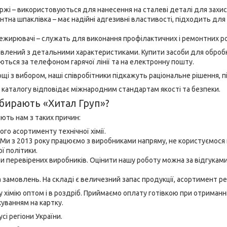
ржі – використовуються для нанесення на сталеві деталі для захисту
тна шпаклівка – має надійні адгезивні властивості, підходить для в
ежирювачі – служать для виконання профілактичних і ремонтних роб
влений з детальними характеристиками. Купити засоби для оброб
ються за телефоном гарячої лінії та на електронну пошту.
і з вибором, наші співробітники підкажуть раціональне рішення, пі
 каталогу відповідає міжнародним стандартам якості та безпеки.
обирають «Хитал Груп»?
яють нам з таких причин:
го асортименту технічної хімії.
 Ми з 2013 року працюємо з виробниками напряму, не користуємося
ї політики.
 перевірених виробників. Оцінити нашу роботу можна за відгуками 
 замовлень. На складі є величезний запас продукції, асортимент
 хімію оптом і в роздріб. Приймаємо оплату готівкою при отриманн
уванням на картку.
сі регіони України.