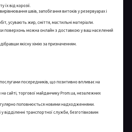
 їх від корозії.
ирівнювання швів, запобігання витоків у резервуарах і
іт, усувають жир, сміття, мастильні матеріали.
ки поверхонь можна онлайн з доставкою у ваш населений
дібравши якісну хімію за призначенням.
 послугами посередників, що позитивно впливає на
на сайті, торгової майданчику Prom.ua, незалежних
 регулярно поповнюється новими надходженнями.
і у відділенні транспортної служби, безготівковим