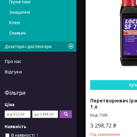
Герметики
Змащення
Клею
Омивачі
Дозатори і диспенсери
Про нас
Відгуки
Куп
Фільтри
Перетворювач іржі 
Ціна
1 л
7500
3 298,72 ₴
Наявність
Під замовлення
В наявності
1