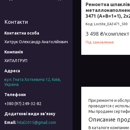
Ремонтна шпаклів
металлонаполненн
3471 (А+В=1+1), 2х
Контакти
Loctite_EA3471_500
3 498 ₴/комплект
Хитрук Олександр Анатолійович
Під замовлення
ХИТАЛ ГРУП
вул. Гната Хоткевича 12, Київ,
Україна
При ремонте и обслу
+380 (97) 249-32-82
проводятся с исполь
Мы продаем сертифиц
Описание про
hital2015@gmail.com
В каталоге компании