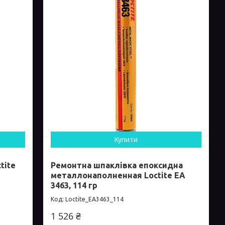
Купити
tite
Ремонтна шпаклівка епоксидна
металлонаполненная Loctite EA
3463, 114 гр
Loctite_EA3463_114
1 526 ₴