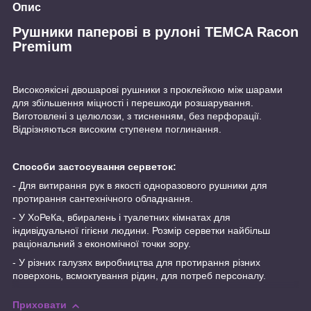
Опис
Рушники паперові в рулоні TEMCA Racon
Premium
Високоякісні двошарові рушники з проклейкою між шарами
для збільшення міцності і перешкоди розшарування.
Виготовлені з целюлози, з тисненням, без перфорації.
Відрізняються високим ступенем поглинання.
Способи застосування серветок:
- Для витирання рук в якості одноразового рушники для
протирання сантехнічного обладнання.
- У ХоРеКа, вбиралень і туалетних кімнатах для
індивідуальної гігієни людини. Розмір серветки найбільш
раціональний з економічної точки зору.
- У різних галузях виробництва для протирання різних
поверхонь, всмоктування рідин, для потреб персоналу.
Приховати