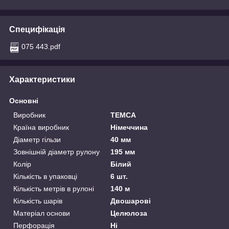
Специфікація
075 443.pdf
Характеристики
Основні
Виробник
TEMCA
Країна виробник
Німеччина
Діаметр гільзи
40 мм
Зовнішній діаметр рулону
195 мм
Колір
Білий
Кількість в упаковці
6 шт.
Кількість метрів в рулоні
140 м
Кількість шарів
Двошарові
Матеріал основи
Целюлоза
Перфорація
Ні