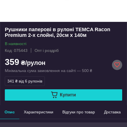
Рушники паперові в рулоні TEMCA Racon
Premium 2-х слойні, 20см х 140м
В наявності
Код: 075443
Опт і роздріб
359
₴/рулон
Мінімальна сума замовлення на сайті — 500 ₴
341 ₴
від 6 рулонів
Купити
Опис
Характеристики
Відгуки про товар
Доставка