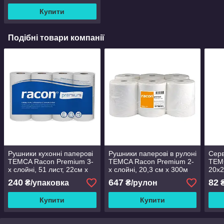
Купити
Подібні товари компанії
Рушники кухонні паперові
Рушники паперові в рулоні
Серв
TEMCA Racon Premium 3-
TEMCA Racon Premium 2-
TEM
х слойні, 51 лист, 22см х
х слойні, 20,3 см х 300м
20х2
25см (4 рулони) 12,75 м/р
бокс
240
647
82
₴/упаковка
₴/рулон
₴
Купити
Купити