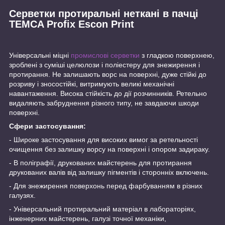
Серветки протиральні неткані в пачці
TEMCA Profix Escon Print
Універсальні міцні
промислові серветки
з гладкою поверхнею,
зроблені з суміші целюлози і поліестеру для знежирення і
протирання. Не залишають ворс на поверхні, дуже стійкі до
розриву і зносостійкі, витримують великі механічні
навантаження. Висока стійкість до дії розчинників. Ретельно
видаляють забруднення різного типу, не завдаючи шкоди
поверхні.
Сфери застосування:
- Широке застосування для високих вимог за ретельності
очищення без залишку ворсу на поверхні і опором задираку.
- В поліграфії, друкованих майстерень для протирання
друкованих валів від залишку пігментів і сторонніх включень.
- Для знежирення поверхонь перед фарбуванням в різних
галузях.
- Універсальний протиральний матеріал в лабораторіях,
інженерних майстерень, галузі точної механіки,