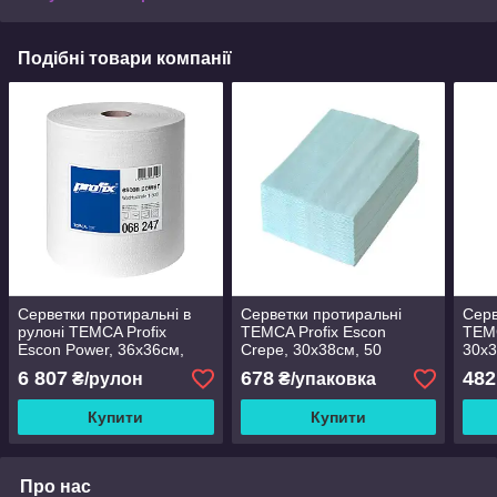
Подібні товари компанії
Серветки протиральні в
Серветки протиральні
Серв
рулоні TEMCA Profix
TEMCA Profix Escon
TEMC
Escon Power, 36х36см,
Crepe, 30х38см, 50
30х3
500 аркушів
аркушів
6 807
678
482
₴/рулон
₴/упаковка
Купити
Купити
Про нас