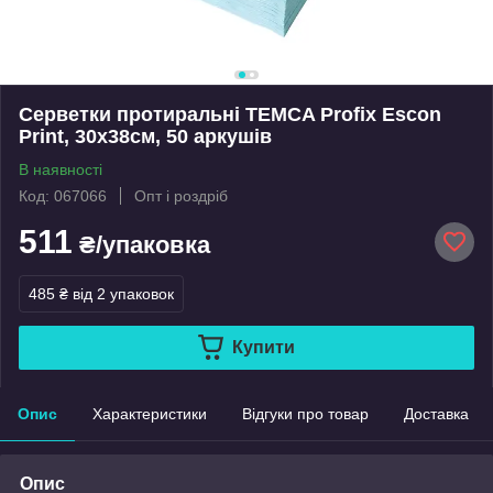
Серветки протиральні TEMCA Profix Escon
Print, 30х38см, 50 аркушів
В наявності
Код: 067066
Опт і роздріб
511
₴/упаковка
485 ₴
від 2 упаковок
Купити
Опис
Характеристики
Відгуки про товар
Доставка
Опис