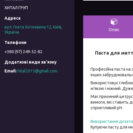
ХИТАЛ ГРУП
вул. Гната Хоткевича 12, Київ,
Опис
Україна
+380 (97) 249-32-82
Паста для митт
Професійна паста на 
hital2015@gmail.com
інших забруднювальн
Використовує глибоки
м'якою і ніжний. Дуж
Має приємний цитрусо
вимоги, які ставить 
сприятливий рН.
Використання дозат
Купуючи пасту для ми