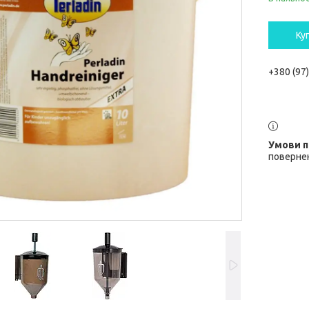
Ку
+380 (97
повернен