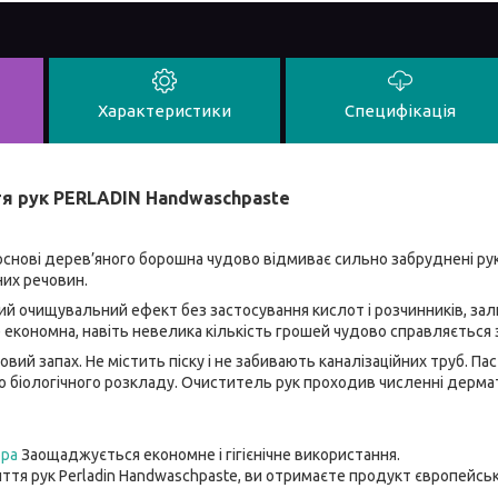
Характеристики
Специфікація
я рук PERLADIN Handwaschpaste
основі дерев’яного борошна чудово відмиває сильно забруднені рук
их речовин.
й очищувальний ефект без застосування кислот і розчинників, зал
е економна, навіть невелика кількість грошей чудово справляється
вий запах. Не містить піску і не забивають каналізаційних труб. П
до біологічного розкладу. Очиститель рук проходив численні дермат
ора
Заощаджується економне і гігієнічне використання.
ття рук Perladin Handwaschpaste, ви отримаєте продукт європейськ