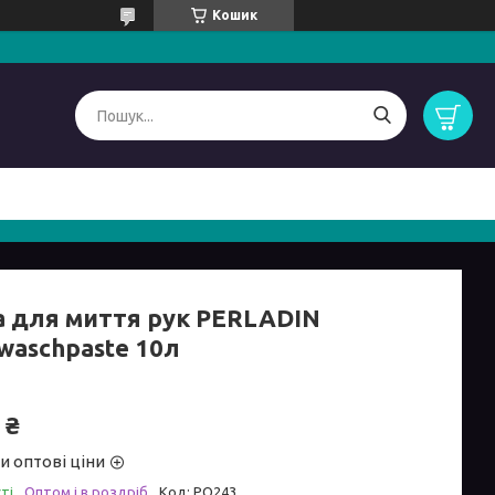
Кошик
а для миття рук PERLADIN
waschpaste 10л
 ₴
и оптові ціни
ті
Оптом і в роздріб
Код:
PO243