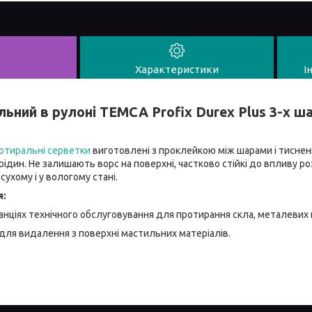
Характеристики
І
льний в рулоні TEMCA Profix Durex Plus 3-х ш
отиральні серветки
виготовлені з проклейкою між шарами і тиснен
 рідин. Не залишають ворс на поверхні, частково стійкі до впливу р
ухому і у вологому стані.
я:
танціях технічного обслуговування для протирання скла, металевих
для видалення з поверхні мастильних матеріалів.