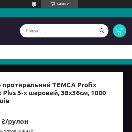
Кошик
р протиральний TEMCA Profix
 Plus 3-х шаровий, 38х36см, 1000
шів
3 ₴/рулон
и оптові ціни