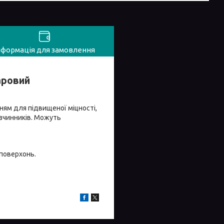
нформація для замовлення
аровий
ням для підвищеної міцності,
озчинників. Можуть
 поверхонь.