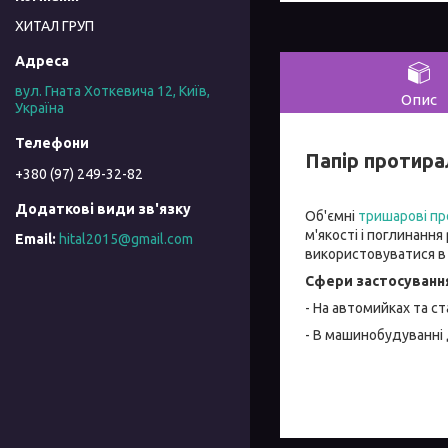
ХИТАЛ ГРУП
вул. Гната Хоткевича 12, Київ,
Опис
Україна
Папір протира
+380 (97) 249-32-82
Об'ємні
тришарові пр
м'якості і поглинання
hital2015@gmail.com
використовуватися в с
Сфери застосуванн
- На автомийках та с
- В машинобудуванні 