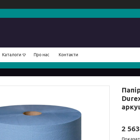
Каталоги
Про нас
Контакти
Папі
Durex
арку
2 56
Показат