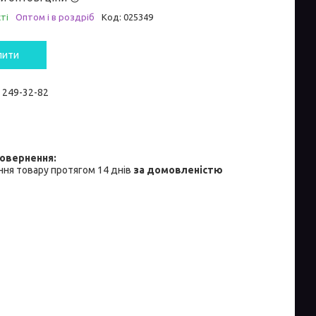
ті
Оптом і в роздріб
Код:
025349
пити
) 249-32-82
ня товару протягом 14 днів
за домовленістю